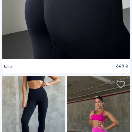
фітнес
одяг
клієнтам
Договір
оферти
Контакти
649 ₴
Ціна:
Telegram
Viber
ми
в
соціальних
мережах