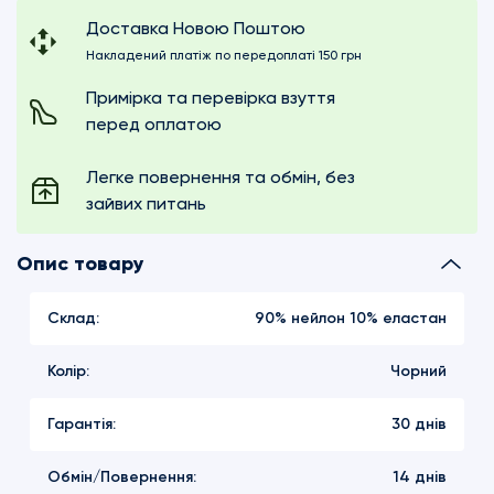
зн
Доставка Новою Поштою
мі
сто
Накладений платіж по передоплаті 150 грн
Примірка та перевірка взуття
перед оплатою
Легке повернення та обмін, без
зайвих питань
Опис товару
Склад:
90% нейлон 10% еластан
Колір:
Чорний
Гарантія:
30 днів
Обмін/Повернення:
14 днів