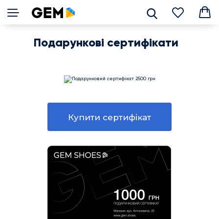
взуття
Подарункові сертифікати
Сліпери/
Лофери
Кросівки/
Кеди
Купити сертифікат
Балетки
Сандалі/
шльопанці
Дитяче
взуття
Черевики