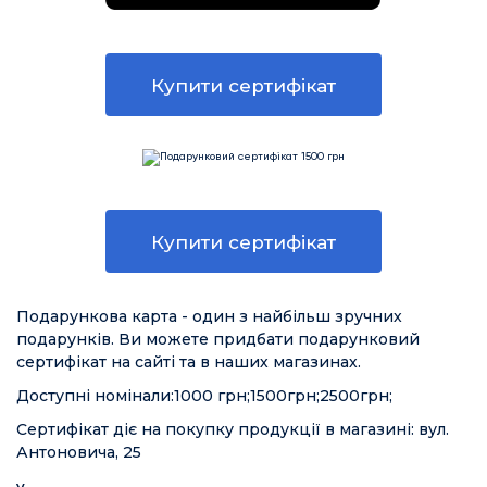
фітнес
одяг
Купити сертифікат
клієнтам
Договір
оферти
Контакти
Купити сертифікат
Telegram
Viber
Подарункова карта - один з найбільш зручних
подарунків. Ви можете придбати подарунковий
сертифікат на сайті та в наших магазинах.
ми
в
соціальних
Доступні номінали:1000 грн;1500грн;2500грн;
мережах
Сертифікат діє на покупку продукції в магазині: вул.
Антоновича, 25