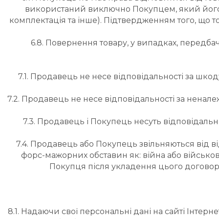
використаний виключно Покупцем, який його пр
комплектація та інше). Підтвердженням того, що то
6.8. Повернення товару, у випадках, передба
7.1. Продавець не несе відповідальності за шко
7.2. Продавець не несе відповідальності за ненал
7.3. Продавець і Покупець несуть відповідальн
7.4. Продавець або Покупець звільняються від в
форс-мажорних обставин як: війна або військові 
Покупця після укладення цього договору
8.1. Надаючи свої персональні дані на сайті Інте