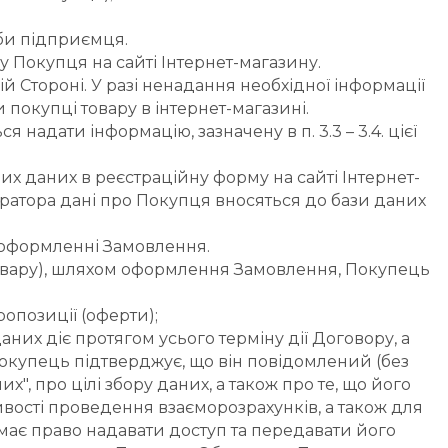
оби підприємця.
у Покупця на сайті Інтернет-магазину.
ій Стороні. У разі ненадання необхідної інформації 
покупці товару в інтернет-магазині.
надати інформацію, зазначену в п. 3.3 – 3.4. цієї 
х даних в реєстраційну форму на сайті Інтернет-
атора дані про Покупця вносяться до бази даних 
и оформленні Замовлення.
Товару), шляхом оформлення Замовлення, Покупець 
ропозиції (оферти);
них діє протягом усього терміну дії Договору, а 
окупець підтверджує, що він повідомлений (без 
 про цілі збору даних, а також про те, що його 
сті проведення взаєморозрахунків, а також для 
має право надавати доступ та передавати його 