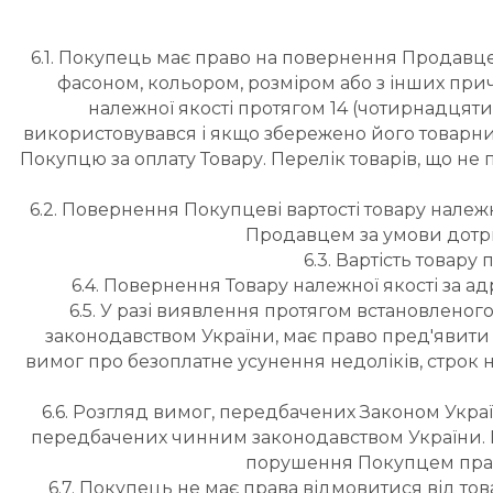
6.1. Покупець має право на повернення Продавце
фасоном, кольором, розміром або з інших пр
належної якості протягом 14 (чотирнадцяти)
використовувався і якщо збережено його товарний
Покупцю за оплату Товару. Перелік товарів, що не 
6.2. Повернення Покупцеві вартості товару належ
Продавцем за умови дотри
6.3. Вартість товар
6.4. Повернення Товару належної якості за 
6.5. У разі виявлення протягом встановленого 
законодавством України, має право пред'явити
вимог про безоплатне усунення недоліків, строк 
6.6. Розгляд вимог, передбачених Законом Укра
передбачених чинним законодавством України. Пр
порушення Покупцем правил
6.7. Покупець не має права відмовитися від тов