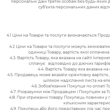
персональні дані третім особам без будь-яких
суб'єкта персональних даних відп
4.1 Ціни на Товари та послуги визначаються Продав
4.2 Ціни на Товари та послуги можуть змінюват
одиниці Товару, вартість якої оплаче
4.3. Вартість Товару, яка вказана на сайті Інте
сплачує   відповідно до діючих тарифі
4.4. Вартість Товару яка вказана н
4.5. Продавець може вказати орієнтовну вартіст
шляхом надіслання листа на ел
4.6. Зобов'язання Покупця по оплаті
4.7. Розрахунки між Продавцем і Покупцем за То
4.8. При отриманні товару Покупець повинен у п
кількісним характерис
4.9. Покупець або його представник під час пр