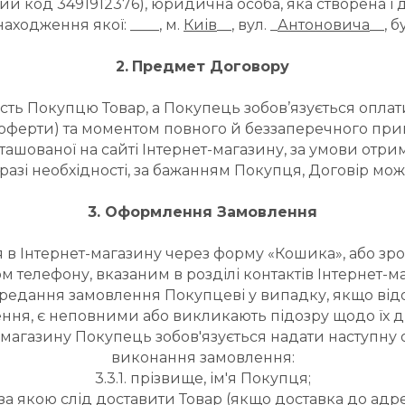
ний код 
3491912376
), юридична особа, яка створена і 
аходження якої: ____, м. 
Киів
__, вул. _
Антоновича
__, б
2.
Предмет Договору
ість Покупцю Товар, а Покупець зобов’язується опла
 оферти) та моментом повного й беззаперечного при
шованої на сайті Інтернет-магазину, за умови отр
разі необхідності, за бажанням Покупця, Договір м
3. Оформлення Замовлення
я в Інтернет-магазину через форму «Кошика», або з
 телефону, вказаним в розділі контактів Інтернет-м
ередання замовлення Покупцеві у випадку, якщо відо
ння, є неповними або викликають підозру щодо їх ді
-магазину Покупець зобов'язується надати наступну 
виконання замовлення:
3.3.1. прізвище, ім'я Покупця;
, за якою слід доставити Товар (якщо доставка до ад