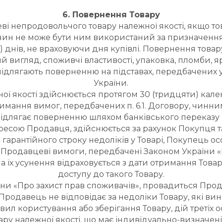
6. Повернення Товару
ві непродовольчого товару належної якості, якщо то
ичин не може бути ним використаний за призначення
 днів, не враховуючи дня купівлі. Повернення товару
 вигляд, споживчі властивості, упаковка, пломби, я
підлягають поверненню на підставах, передбачених у 
України.
ної якості здійснюється протягом 30 (тридцяти) кал
мання вимог, передбачених п. 6.1. Договору, чинни
у підлягає поверненню шляхом банківського переказу
адресою Продавця, здійснюється за рахунок Покупця
гарантійного строку недоліків у Товарі, Покупець осо
 Продавцеві вимоги, передбачені Законом України «П
на їх усунення відраховується з дати отримання Тов
доступу до такого Товару.
їни «Про захист прав споживачів», провадиться Про
одавець не відповідає за недоліки Товару, які вин
 користування або зберігання Товару, дій третіх о
ару належної якості, що має індивідуально-визначені