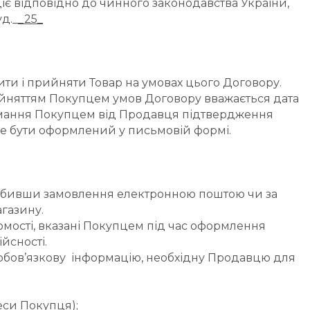
діє відповідно до чинного законодавства України, 
уд._
_25_
тити і прийняти Товар на умовах цього Договору.
йняттям Покупцем умов Договору вважається дата 
имання Покупцем від Продавця підтвердження 
оже бути оформлений у письмовій формі.
робивши замовлення електронною поштою чи за 
агазину.
мості, вказані Покупцем під час оформлення 
йсності.
обов’язкову  інформацію, необхідну Продавцю для 
реси Покупця);