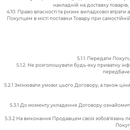
накладній на доставку товарів,
4.10. Право власності та ризик випадкової втра
Покупцем в місті поставки Товару при самостійні
5.1.1. Передати Поку
5.1.2. Не розголошувати будь-яку приватну інф
передбачен
5.2.1 Змінювати умови цього Договору, а також ціни
5.3.1 До моменту укладення Договору ознайомит
5.3.2 На виконання Продавцем своїх зобов'язань п
Покуп