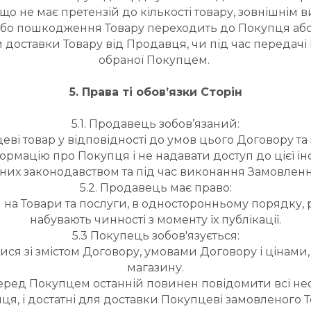
 що не має претензій до кількості товару, зовнішнім в
ти або пошкодження Товару переходить до Покупця аб
й доставки Товару від Продавця, чи під час передачі
обраної Покупцем. 
5. Права ті обов’язки Сторін
5.1. Продавець зобов’язаний:
пцеві товар у відповідності до умов цього Договору т
ормацію про Покупця і не надавати доступ до цієї інф
их законодавством та під час виконання Замовлен
5.2. Продавець має право:
 на Товари та послуги, в односторонньому порядку, ро
набувають чинності з моменту їх публікації.
5.3 Покупець зобов'язується:
ися зі змістом Договору, умовами Договору і цінами
магазину.
еред Покупцем останній повинен повідомити всі необ
ця, і достатні для доставки Покупцеві замовленого Т