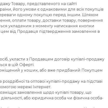
ажу Товару, представленого на сайті 
країни, його умови є однаковими для всіх покупців 
я переваги одному покупцю перед іншим. Шляхом 
ня, оплати товару, доставки товару, повернення 
ається укладеним з моменту натискання кнопки 
пцем від Продавця підтвердження замовлення в 
осіб, укласти з Продавцем договір купівлі-продажу 
ься в цій Оферті.
та поміщений у кошик, або вже придбаний Покупцем 
роздрібної та оптової купівлі-продажу на підставі 
омогою мережі Інтернет.
розміщує замовлення щодо купівлі товару, що 
 діяльності, або юридична особа чи фізична особа-