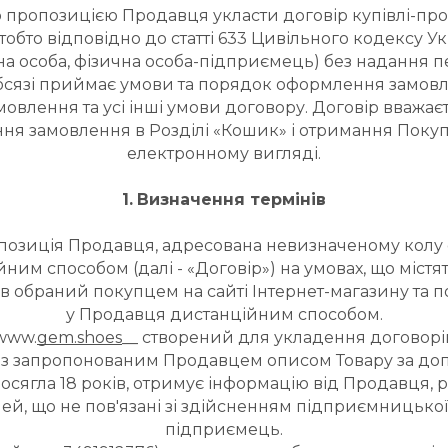
 пропозицією Продавця укласти договір купівлі-прод
тобто відповідно до статті 633 Цивільного кодексу У
ична особа, фізична особа-підприємець) без наданн
сязі приймає умови та порядок оформлення замовлен
амовлення та усі інші умови договору. Договір вваж
ня замовлення в Розділі «Кошик» і отримання Поку
електронному вигляді.
1.
Визначення термінів
 пропозиція Продавця, адресована невизначеному колу 
ним способом (далі - «Договір») на умовах, що містят
ий був обраний покупцем на сайті Інтернет-магазину 
у Продавця дистанційним способом.
 www.
gem.shoes
__ створений для укладення договорів 
з запропонованим Продавцем описом Товару за доп
 досягла 18 років, отримує інформацію від Продавця, 
ей, що не пов'язані зі здійсненням підприємницької
підприємець.