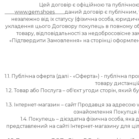
Цей договір є офіційною та публічною
____
www.gem.shoes
____даний договір є публічним, 
незалежно від їх статусу (фізична особа, юрид
укладення цього Договору покупець в повному об
товару, відповідальності за недобросовісне з
«Підтвердити Замовлення» на сторінці оформлен
1.1. Публічна оферта (далі - «Оферта») - публічна
товару дистанцій
1.2. Товар або Послуга – об'єкт угоди сторін, як
1.3. Інтернет-магазин – сайт Продавця за адресою
ознайомлення Покупця і
1.4. Покупець – дієздатна фізична особа, яка
представлений на сайті Інтернет-магазину для ціл