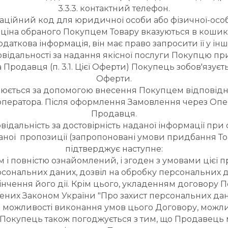
3.3.3. контактний телефон.
ікаційний код для юридичної особи або фізичної-ос
л, ціна обраного Покупцем Товару вказуються в кошик
одаткова інформація, він має право запросити її у інш
ідальності за надання якісної послуги Покупцю при 
одавця (п. 3.1. Цієї Оферти) Покупець зобов'язується 
Оферти.
нюється за допомогою внесення Покупцем відповідни
ператора. Після оформлення Замовлення через Опер
Продавця.
овідальність за достовірність наданої інформації пр
даної  пропозиції (запропоновані умови придбання 
підтверджує наступне:
 і повністю ознайомлений, і згоден з умовами цієї п
ерсональних даних, дозвіл на обробку персональних да
нчення його дії. Крім цього, укладенням договору П
их Законом України "Про захист персональних даних",
можливості виконання умов цього Договору, можливо
в. Покупець також погоджується з тим, що Продавець 