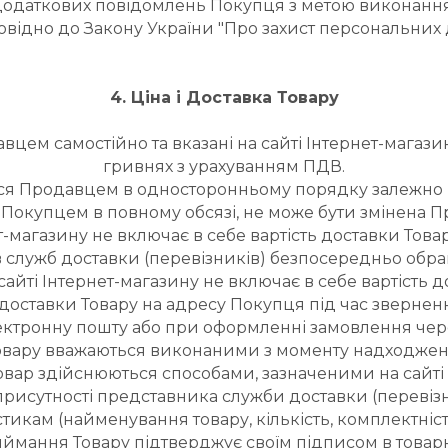
 додаткових повідомлень Покупця з метою виконання
овідно до Закону України "Про захист персональних 
4. Ціна і Доставка Товару
цем самостійно та вказані на сайті Інтернет-магазину.
гривнях з урахуванням ПДВ.
ися Продавцем в односторонньому порядку залежно в
на Покупцем в повному обсязі, не може бути змінена
рнет-магазину не включає в себе вартість доставки То
в служб доставки (перевізників) безпосередньо обра
а сайті Інтернет-магазину не включає в себе вартість
ь доставки Товару на адресу Покупця під час зверне
ектронну пошту або при оформленні замовлення чере
 Товару вважаються виконаними з моменту надходжен
вар здійснюються способами, зазначеними на сайті І
рисутності представника служби доставки (перевізник
тикам (найменування товару, кількість, комплектність
иймання Товару підтверджує своїм підписом в товарно