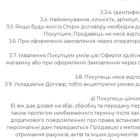
3.3.4. Ідентиф
3.4. Найменування, кількість, артику
3.5. Якщо будь-якої із Сторін договору необхідна д
Покупцем, Продавець не несе відпов
3.6. При оформленні замовлення через оператора Пр
3.7. Ухвалення Покупцем умов цієї Оферти здійс
магазину або при оформленні Замовлення через о
3.8. Покупець несе відп
3.9. Укладаючи Договір, тобто акцептуючи умови 
а) Покупець цілком
б) він дає дозвіл на збір, обробку та передачу п
також протягом необмеженого терміну після закі
додаткового повідомлення) про права, встановлен
персональні дані передаються Продавцю з метою 
отримання рахунків, актів та інших документі