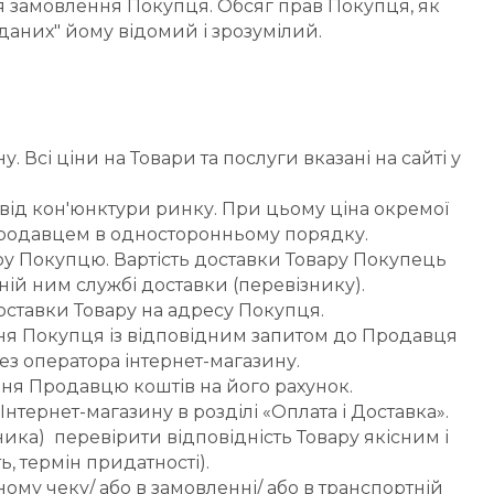
 замовлення Покупця. Обсяг прав Покупця, як 
даних" йому відомий і зрозумілий.
 Всі ціни на Товари та послуги вказані на сайті у 
ід кон'юнктури ринку. При цьому ціна окремої 
 Продавцем в односторонньому порядку.
вару Покупцю. Вартість доставки Товару Покупець 
ній ним службі доставки (перевізнику).
 доставки Товару на адресу Покупця.
ння Покупця із відповідним запитом до Продавця 
з оператора інтернет-магазину.
ня Продавцю коштів на його рахунок.
нтернет-магазину в розділі «Оплата і Доставка».
а)  перевірити відповідність Товару якісним і 
, термін придатності).
му чеку/ або в замовленні/ або в транспортній 