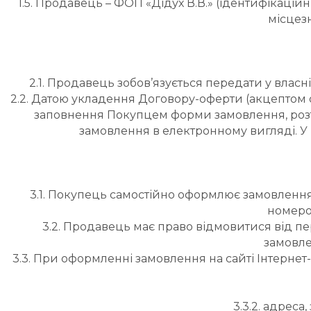
1.5. Продавець – ФОП «Дідух В.В.
» (ідентифікацій
місцезн
2.1. Продавець зобов’язується передати у власн
2.2. Датою укладення Договору-оферти (акцептом
заповнення Покупцем форми замовлення, розта
замовлення в електронному вигляді. У 
3.1. Покупець самостійно оформлює замовленн
номером
3.2. Продавець має право відмовитися від п
замовле
3.3. При оформленні замовлення на сайті Інтернет
3.3.2. адреса