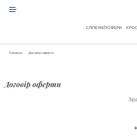
ГОЛОВНА
КЛІЄНТАМ
СЛІПЕРИ/ЛОФЕРИ
КРОС
ДОГОВІР ОФЕРТИ
Головна
Договір оферти
КОНТАКТИ
Telegram
Viber
Договір оферти
Зр
МИ В СОЦІАЛЬНИХ МЕРЕЖАХ