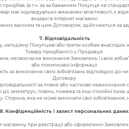
идбав, (в т.ч. за за бажанням Покупця не стандартн
вар має індивідуально-визначені властивості, є відмі
вказані в інтернет-магазині.
чених законом та цим Договором, здійснюється за адр
7. Відповідальність
ду, заподіяну Покупцеві або третім особам внаслідок
Товару придбаного у Продавця.
ежне, несвоєчасне виконання Замовлень і своїх зобо
або помилкової інформації.
ість за виконання своїх зобов'язань відповідно до ч
Договору.
ідповідальності за повне або часткове невиконання с
дії, землетрус, повінь, пожежа та інші стихійні лиха,
. Сторона, яка не може виконати свої зобов'язання, 
8. Конфіденційність і захист персональних даних
рнет-магазину при реєстрації або оформленні Замовл