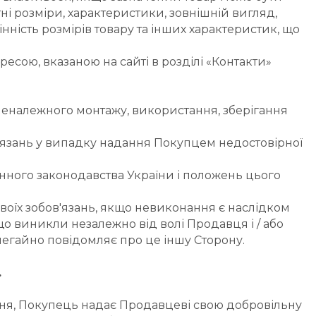
і розміри, характеристики, зовнішній вигляд, 
нність розмірів товару та інших характеристик, що 
есою, вказаною на сайті в розділі «Контакти»
 неналежного монтажу, використання, зберігання 
в’язань у випадку надання Покупцем недостовірної 
инного законодавства України і положень цього 
воїх зобов'язань, якщо невиконання є наслідком 
 що виникли незалежно від волі Продавця і / або 
негайно повідомляє про це іншу Сторону.
.
ення, Покупець надає Продавцеві свою добровільну 