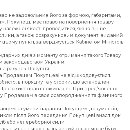
вар не задовольнив його за формою, габаритами, 
м. Покупець має право на повернення товару 
 належної якості проводиться, якщо він не 
рлики, а також розрахунковий документ, виданий 
цьому пункті, затверджується Кабінетом Міністрів 
ендарних днів з моменту отримання такого Товару 
м законодавством України.
 на рахунок Покупця.
 та Продавцем Покупцеві не відшкодовується.
бисто, в порядку та у строки, що встановлені 
ро захист прав споживачів». При пред’явленні 
ару Продавцем в своє розпорядження та фізичного 
давцем за умови надання Покупцем документів, 
икли після його передання Покупцеві внаслідок 
сіб або непереборної сили.
 властивості, якщо зазначений товар може бути 