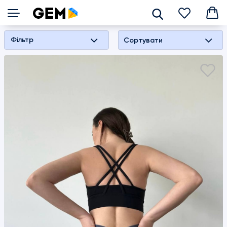
взуття
Фільтр
Сортувати
Сліпери/
Лофери
Кросівки/
Кеди
Балетки
Сандалі/
шльопанці
Дитяче
взуття
Черевики