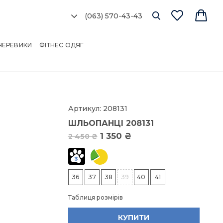
(063) 570-43-43
Ро
сі
ЧЕРЕВИКИ
ФІТНЕС ОДЯГ
об
мо
Артикул:
208131
ШЛЬОПАНЦІ 208131
Розм
1 350 ₴
2 450 ₴
3
36
37
38
39
40
41
3
Таблиця розмірів
КУПИТИ