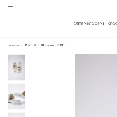
ГОЛОВНА
КЛІЄНТАМ
СЛІПЕРИ/ЛОФЕРИ
КРОС
ДОГОВІР ОФЕРТИ
Головна
ВЗУТТЯ
Шльопанці 208131
КОНТАКТИ
Telegram
Viber
МИ В СОЦІАЛЬНИХ МЕРЕЖАХ