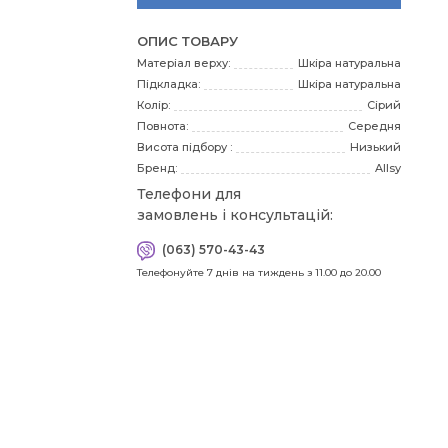
3
ОПИС ТОВАРУ
Матеріал верху:
Шкіра натуральна
Підкладка:
Шкіра натуральна
3
Колір:
Сірий
Повнота:
Середня
Висота підбору :
Низький
Бренд:
Allsy
4
Телефони для
замовлень і консультацій:
(063) 570-43-43
41
Телефонуйте 7 днів на тиждень з 11.00 до 20.00
Я
пра
зн
мі
сто