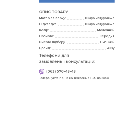
3
ОПИС ТОВАРУ
Матеріал верху:
Шкіра натуральна
Підкладка:
Шкіра натуральна
3
Колір:
Молочний
Повнота:
Середня
Висота підбору :
Низький
Бренд:
Allsy
4
Телефони для
замовлень і консультацій:
(063) 570-43-43
41
Телефонуйте 7 днів на тиждень з 11.00 до 20.00
Я
пра
зн
мі
сто