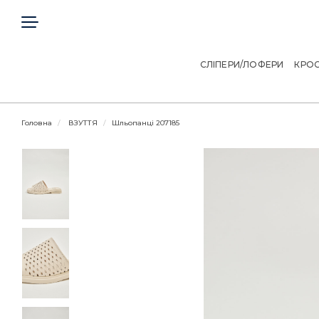
ГОЛОВНА
КЛІЄНТАМ
СЛІПЕРИ/ЛОФЕРИ
КРОС
ДОГОВІР ОФЕРТИ
Головна
ВЗУТТЯ
Шльопанці 207185
КОНТАКТИ
Telegram
Viber
МИ В СОЦІАЛЬНИХ МЕРЕЖАХ