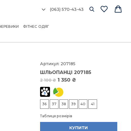
(063) 570-43-43
Ро
сі
ЧЕРЕВИКИ
ФІТНЕС ОДЯГ
об
мо
Артикул:
207185
ШЛЬОПАНЦІ 207185
Розм
1 350 ₴
2 100 ₴
3
36
37
38
39
40
41
3
Таблиця розмірів
КУПИТИ