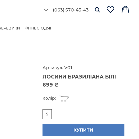
(063) 570-43-43
Ро
сі
ЧЕРЕВИКИ
ФІТНЕС ОДЯГ
об
мо
Артикул:
V01
ЛОСИНИ БРАЗИЛІАНА БІЛІ
Розм
699 ₴
Колір:
та
6
65
S
с
83
КУПИТИ
9