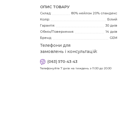
ОПИС ТОВАРУ
Я
Склад:
80% нейлон 20% спандекс
пра
Колір:
Білий
зн
Гарантія:
30 днів
мі
Обмін/Повернення:
14 днів
сто
Бренд:
GEM
Телефони для
замовлень і консультацій:
(063) 570-43-43
Телефонуйте 7 днів на тиждень з 11.00 до 20.00