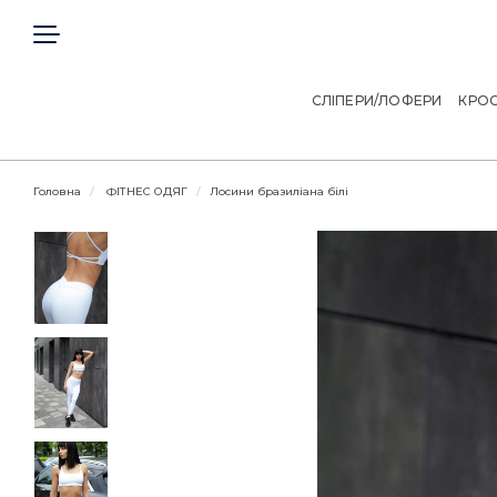
ГОЛОВНА
КЛІЄНТАМ
СЛІПЕРИ/ЛОФЕРИ
КРОС
ДОГОВІР ОФЕРТИ
Головна
ФІТНЕС ОДЯГ
Лосини бразиліана білі
КОНТАКТИ
Telegram
Viber
МИ В СОЦІАЛЬНИХ МЕРЕЖАХ