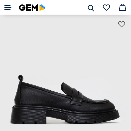
взуття
Ро
сі
Сліпери/
об
Лофери
Кросівки/
мо
Кеди
Балетки
Сандалі/
Розмі
шльопанці
Дитяче
3
взуття
Черевики
37