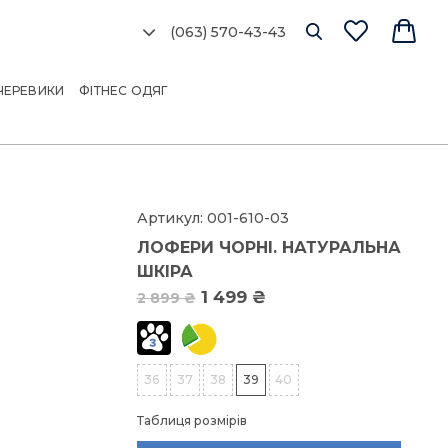
(063) 570-43-43
Ро
сі
ЧЕРЕВИКИ
ФІТНЕС ОДЯГ
об
мо
Артикул:
001-610-03
ЛОФЕРИ ЧОРНІ. НАТУРАЛЬНА
Розм
ШКІРА
1 499 ₴
2 899 ₴
3
36
37
38
39
40
3
Таблиця розмірів