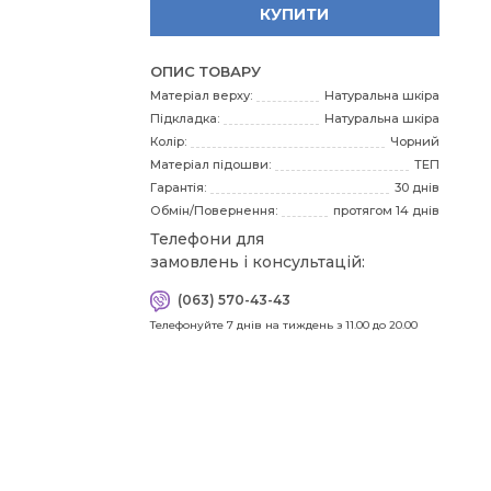
КУПИТИ
3
ОПИС ТОВАРУ
Матеріал верху:
Натуральна шкіра
3
Підкладка:
Натуральна шкіра
Колір:
Чорний
Матеріал підошви:
ТЕП
Гарантія:
30 днів
4
Обмін/Повернення:
протягом 14 днів
Телефони для
замовлень і консультацій:
Я
(063) 570-43-43
пра
Телефонуйте 7 днів на тиждень з 11.00 до 20.00
зн
мі
сто