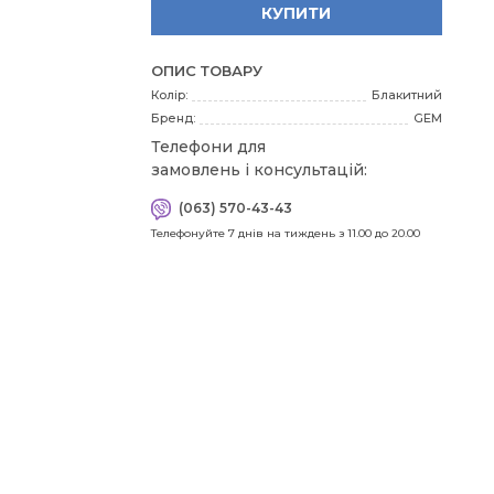
КУПИТИ
г
88
ОПИС ТОВАРУ
95
Колір:
Блакитний
с
95
Бренд:
GEM
1
Телефони для
замовлень і консультацій:
(063) 570-43-43
Я
Телефонуйте 7 днів на тиждень з 11.00 до 20.00
пра
зн
мі
сто