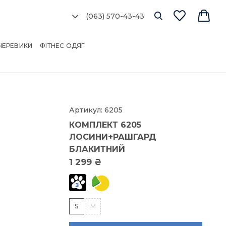
(063) 570-43-43
Ро
сі
ЧЕРЕВИКИ
ФІТНЕС ОДЯГ
об
мо
Артикул:
6205
КОМПЛЕКТ 6205
Розм
ЛОСИНИ+РАШГАРД
БЛАКИТНИЙ
г
1 299 ₴
8
88
с
85
S
M
9