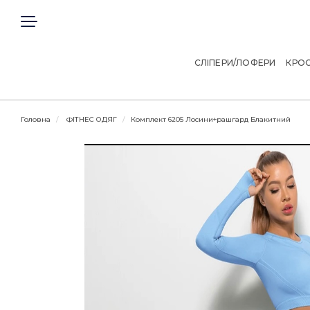
ГОЛОВНА
КЛІЄНТАМ
СЛІПЕРИ/ЛОФЕРИ
КРОС
ДОГОВІР ОФЕРТИ
Головна
ФІТНЕС ОДЯГ
Комплект 6205 Лосини+рашгард Блакитний
КОНТАКТИ
Telegram
Viber
МИ В СОЦІАЛЬНИХ МЕРЕЖАХ