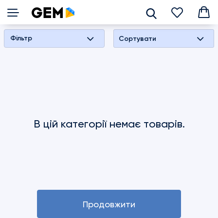
взуття
Фільтр
Сортувати
Сліпери/
Лофери
Кросівки/
Кеди
Балетки
В цій категорії немає товарів.
Сандалі/
шльопанці
Дитяче
взуття
Продовжити
Черевики