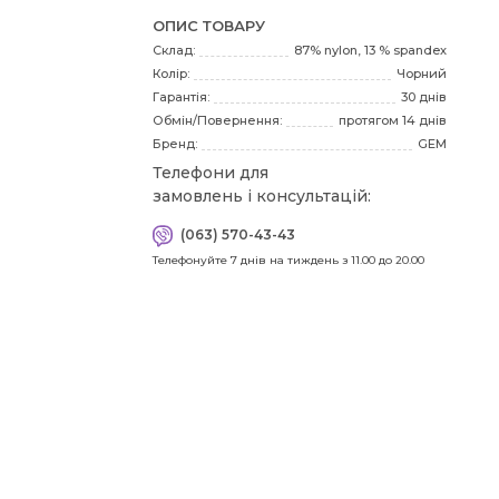
пра
ОПИС ТОВАРУ
зн
Склад:
87% nylon, 13 % spandex
мі
Колір:
Чорний
сто
Гарантія:
30 днів
Обмін/Повернення:
протягом 14 днів
Бренд:
GEM
Телефони для
замовлень і консультацій:
(063) 570-43-43
Телефонуйте 7 днів на тиждень з 11.00 до 20.00