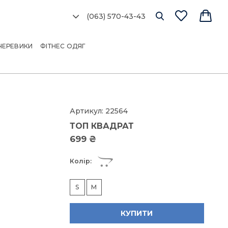
(063) 570-43-43
Ро
сі
ЧЕРЕВИКИ
ФІТНЕС ОДЯГ
об
мо
Артикул:
22564
ТОП КВАДРАТ
Розм
699 ₴
Колір:
S
S
M
M
КУПИТИ
Я